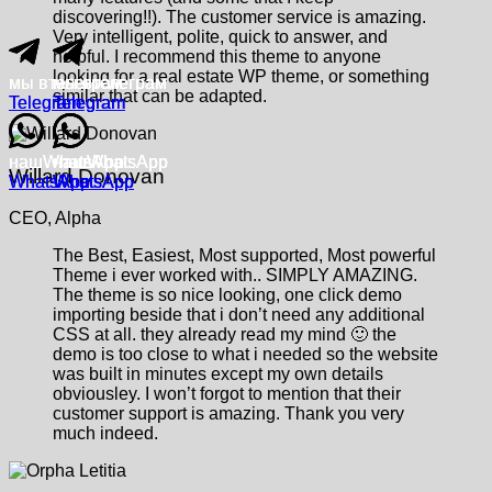
discovering!!). The customer service is amazing.
Very intelligent, polite, quick to answer, and
helpful. I recommend this theme to anyone
looking for a real estate WP theme, or something
мы в
мы в
телеграм
телеграм
мы в
мы в
мы в
телеграм
телеграм
телеграм
similar that can be adapted.
Telegram
Telegram
Telegram
Telegram
Telegram
наш
наш
WhatsApp
WhatsApp
наш
наш
наш
WhatsApp
WhatsApp
WhatsApp
Willard Donovan
WhatsApp
WhatsApp
WhatsApp
WhatsApp
WhatsApp
CEO, Alpha
The Best, Easiest, Most supported, Most powerful
Theme i ever worked with.. SIMPLY AMAZING.
The theme is so nice looking, one click demo
importing beside that i don’t need any additional
CSS at all. they already read my mind 🙂 the
demo is too close to what i needed so the website
was built in minutes except my own details
obviousley. I won’t forgot to mention that their
customer support is amazing. Thank you very
much indeed.