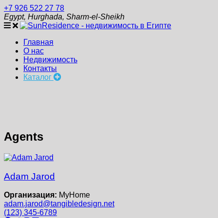
+7 926 522 27 78
Egypt, Hurghada, Sharm-el-Sheikh
Главная
О нас
Недвижимость
Контакты
Каталог
Agents
Adam Jarod
Организация:
MyHome
adam.jarod@tangibledesign.net
(123) 345-6789