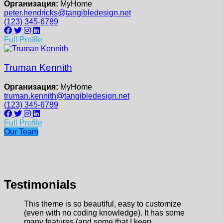
Организация:
MyHome
peter.hendricks@tangibledesign.net
(123) 345-6789
Full Profile
Truman Kennith
Организация:
MyHome
truman.kennith@tangibledesign.net
(123) 345-6789
Full Profile
Our Team
Testimonials
This theme is so beautiful, easy to customize
(even with no coding knowledge). It has some
many features (and some that I keep