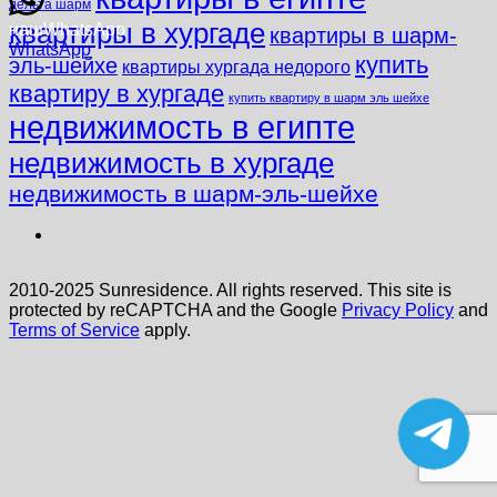
дельта шарм
квартиры в хургаде
наш
WhatsApp
квартиры в шарм-
WhatsApp
купить
эль-шейхе
квартиры хургада недорого
квартиру в хургаде
купить квартиру в шарм эль шейхе
недвижимость в египте
недвижимость в хургаде
недвижимость в шарм-эль-шейхе
2010-2025 Sunresidence. All rights reserved. This site is
protected by reCAPTCHA and the Google
Privacy Policy
and
Terms of Service
apply.