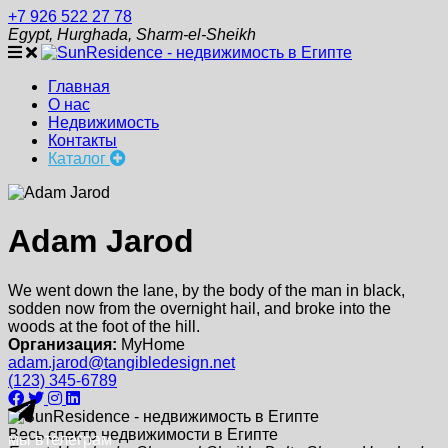
+7 926 522 27 78
Egypt, Hurghada, Sharm-el-Sheikh
Главная
О нас
Недвижимость
Контакты
Каталог
Adam Jarod
We went down the lane, by the body of the man in black,
sodden now from the overnight hail, and broke into the
woods at the foot of the hill.
Организация:
MyHome
adam.jarod@tangibledesign.net
(123) 345-6789
Весь спектр недвижимости в Египте
мы в
телеграм