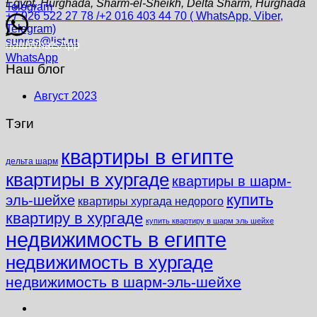
Egypt, Hurghada, Sharm-el-Sheikh, Delta Sharm, Hurghada
Telegram
+7 926 522 27 78 /+2 016 403 44 70 ( WhatsApp, Viber,
Telegram)
sunres@list.ru
наш
WhatsApp
WhatsApp
Наш блог
Август 2023
Тэги
квартиры в египте
дельта шарм
квартиры в хургаде
квартиры в шарм-
купить
эль-шейхе
квартиры хургада недорого
квартиру в хургаде
купить квартиру в шарм эль шейхе
недвижимость в египте
недвижимость в хургаде
недвижимость в шарм-эль-шейхе