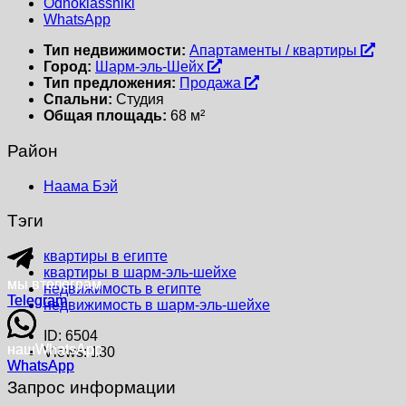
Odnoklassniki
WhatsApp
Тип недвижимости:
Апартаменты / квартиры
Город:
Шарм-эль-Шейх
Тип предложения:
Продажа
Спальни:
Студия
Общая площадь:
68 м²
Район
Наама Бэй
Тэги
квартиры в египте
квартиры в шарм-эль-шейхе
мы в
мы в
телеграм
телеграм
недвижимость в египте
Telegram
Telegram
недвижимость в шарм-эль-шейхе
ID:
6504
наш
наш
WhatsApp
WhatsApp
Views:
180
WhatsApp
WhatsApp
Запрос информации