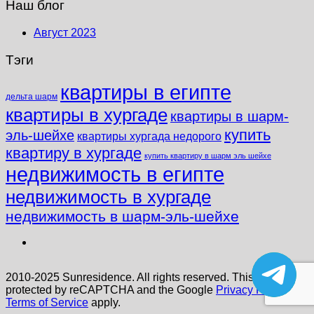
Наш блог
Август 2023
Тэги
квартиры в египте
дельта шарм
квартиры в хургаде
квартиры в шарм-
купить
эль-шейхе
квартиры хургада недорого
квартиру в хургаде
купить квартиру в шарм эль шейхе
недвижимость в египте
недвижимость в хургаде
недвижимость в шарм-эль-шейхе
2010-2025 Sunresidence. All rights reserved. This site is
protected by reCAPTCHA and the Google
Privacy Policy
and
Terms of Service
apply.