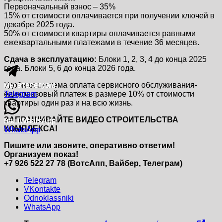
Первоначальный взнос – 35%
15% от стоимости оплачивается при получении ключей в
декабре 2025 года.
50% от стоимости квартиры оплачивается равными
ежеквартальными платежами в течение 36 месяцев.
Сдача в эксплуатацию:
Блоки 1, 2, 3, 4 до конца 2025
года. Блоки 5, 6 до конца 2026 года.
мы в
мы в
телеграм
телеграм
Удобная система оплата сервисного обслуживания-
Telegram
Telegram
единоразовый платеж в размере 10% от стоимости
квартиры один раз и на всю жизнь.
ЗАПРАШИВАЙТЕ ВИДЕО СТРОИТЕЛЬСТВА
наш
наш
WhatsApp
WhatsApp
КОМПЛЕКСА!
WhatsApp
WhatsApp
Пишите или звоните, оперативно ответим!
Организуем показ!
+7 926 522 27 78 (ВотсАпп, Вайбер, Телеграм)
Telegram
VKontakte
Odnoklassniki
WhatsApp