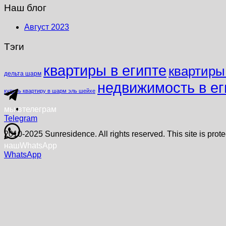
Наш блог
Август 2023
Тэги
квартиры в египте
квартиры
дельта шарм
недвижимость в ег
купить квартиру в шарм эль шейхе
мы в
телеграм
Telegram
2010-2025 Sunresidence. All rights reserved. This site is p
наш
WhatsApp
WhatsApp