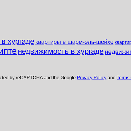
 в хургаде
квартиры в шарм-эль-шейхе
кварти
ипте
недвижимость в хургаде
недвижи
rotected by reCAPTCHA and the Google
Privacy Policy
and
Terms 