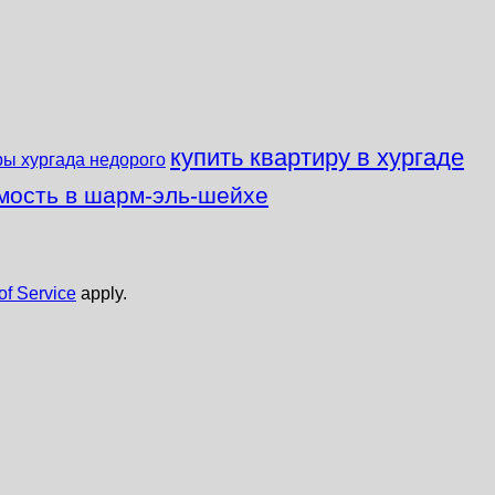
купить квартиру в хургаде
ры хургада недорого
мость в шарм-эль-шейхе
of Service
apply.