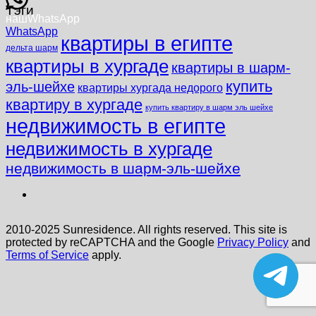
Тэги
наш
WhatsApp
WhatsApp
квартиры в египте
дельта шарм
квартиры в хургаде
квартиры в шарм-
купить
эль-шейхе
квартиры хургада недорого
квартиру в хургаде
купить квартиру в шарм эль шейхе
недвижимость в египте
недвижимость в хургаде
недвижимость в шарм-эль-шейхе
2010-2025 Sunresidence. All rights reserved. This site is
protected by reCAPTCHA and the Google
Privacy Policy
and
Terms of Service
apply.