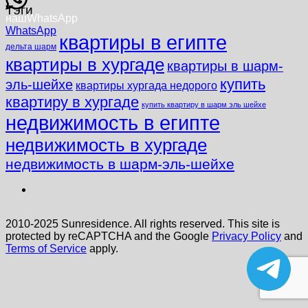
Тэги
наш
WhatsApp
WhatsApp
квартиры в египте
дельта шарм
квартиры в хургаде
квартиры в шарм-
купить
эль-шейхе
квартиры хургада недорого
квартиру в хургаде
купить квартиру в шарм эль шейхе
недвижимость в египте
недвижимость в хургаде
недвижимость в шарм-эль-шейхе
2010-2025 Sunresidence. All rights reserved. This site is
protected by reCAPTCHA and the Google
Privacy Policy
and
Terms of Service
apply.