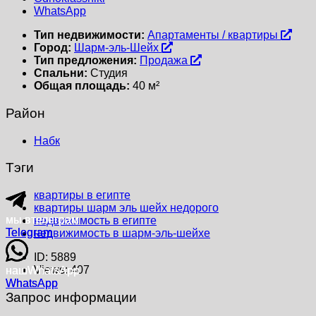
WhatsApp
Тип недвижимости:
Апартаменты / квартиры
Город:
Шарм-эль-Шейх
Тип предложения:
Продажа
Спальни:
Студия
Общая площадь:
40 м²
Район
Набк
Тэги
квартиры в египте
квартиры шарм эль шейх недорого
мы в
мы в
телеграм
телеграм
недвижимость в египте
Telegram
Telegram
недвижимость в шарм-эль-шейхе
ID:
5889
Views:
407
наш
наш
WhatsApp
WhatsApp
WhatsApp
WhatsApp
Запрос информации