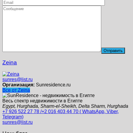
Zeina
sunres@list.ru
Организация:
Sunresidence.ru
Все от Zeina
Весь спектр недвижимости в Египте
Egypt, Hurghada, Sharm-el-Sheikh, Delta Sharm, Hurghada
+7 926 522 27 78 /+2 016 403 44 70 ( WhatsApp, Viber,
Telegram)
sunres@list.ru